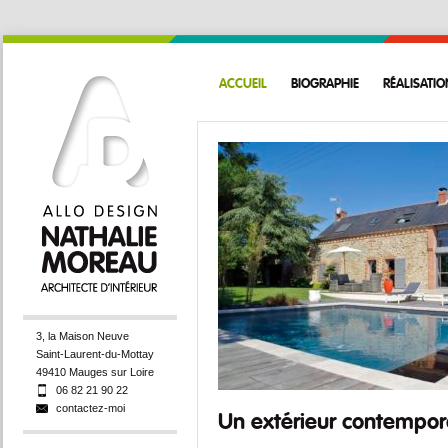
ACCUEIL
BIOGRAPHIE
RÉALISATIO
3, la Maison Neuve
Saint-Laurent-du-Mottay
49410 Mauges sur Loire
06 82 21 90 22
contactez-moi
Un extérieur contempor