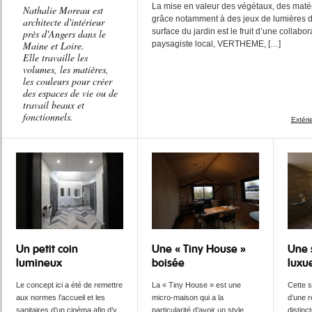
La mise en valeur des végétaux, des matér
Nathalie Moreau est
grâce notamment à des jeux de lumières d
architecte d'intérieur
surface du jardin est le fruit d’une collabo
près d'Angers dans le
Maine et Loire.
paysagiste local, VERTHEME, […]
Elle travaille les
volumes, les matières,
les couleurs pour créer
des espaces de vie ou de
travail beaux et
fonctionnels.
Extéri
Un petit coin
Une « Tiny House »
Une 
lumineux
boisée
luxu
Le concept ici a été de remettre
La « Tiny House » est une
Cette su
aux normes l’accueil et les
micro-maison qui a la
d’une r
sanitaires d’un cinéma afin d’y
particularité d’avoir un style
distinc