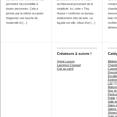
permettre l’accessibilité à
architectural provenant de la
compre
toutes personnes. Cela a
simplicité. Ici, cette « Tiny
chambr
permis par la même occasion
House » renferme un bureau
mesure 
d’apporter une touche de
entièrement vêtu de bois. La
bain ch
modernité et […]
façade est elle, vêtue d’un […]
revêtem
dimens
Créateurs à suivre !
Caté
Sylvie Lusson
Bibliot
Laurence Couraud
Chambr
Cuir au carré
Cuisin
Dressi
Escalie
Extérie
(1
L32
Maison
Nos pr
Particul
(
Public
Salle d
Salon-
Salons
Showr
Suite p