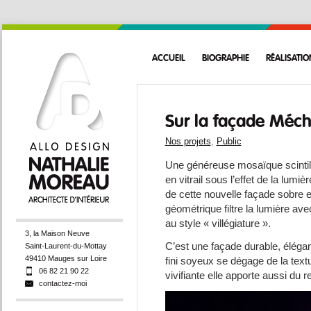
ACCUEIL
BIOGRAPHIE
RÉALISATIO
Sur la façade Méc
Nos projets
,
Public
Une généreuse mosaïque scintil
en vitrail sous l’effet de la lumi
de cette nouvelle façade sobre e
géométrique filtre la lumière av
au style « villégiature ».
3, la Maison Neuve
C’est une façade durable, élégan
Saint-Laurent-du-Mottay
49410 Mauges sur Loire
fini soyeux se dégage de la textu
06 82 21 90 22
vivifiante elle apporte aussi du re
contactez-moi