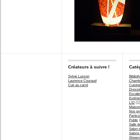
Créateurs à suivre !
Caté
Sylvie Lusson
Bibliot
Laurence Couraud
Chambr
Cuir au carré
Cuisin
Dressi
Escalie
Extérie
(1
L32
Maison
Nos pr
Particul
(
Public
Salle d
Salon-
Salons
Showr