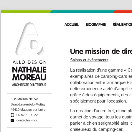
ACCUEIL
BIOGRAPHIE
RÉALISATIO
Une mission de dire
Salons et évènements
La réalisation d’une gamme « Col
exemplaires de camping-cars est
collaboration entre la marque Pi
cette expérience a été d’amplifie
grâce à des équipements, des cho
3, la Maison Neuve
spécialement pour l’occasion.
Saint-Laurent-du-Mottay
49410 Mauges sur Loire
La création d’un coffret, d’une p
06 82 21 90 22
carnet de voyage, tous les quatr
contactez-moi
panier à chien sérigraphié ainsi 
chaleureux du camping-car.