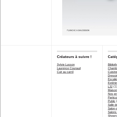
Créateurs à suivre !
Caté
Sylvie Lusson
Bibliot
Laurence Couraud
Chambr
Cuir au carré
Cuisin
Dressi
Escalie
Extérie
(1
L32
Maison
Nos pr
Particul
(
Public
Salle d
Salon-
Salons
Showr