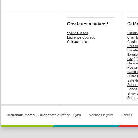
Créateurs à suivre !
Caté
Sylvie Lusson
Bibliot
Laurence Couraud
Chambr
Cuir au carré
Cuisin
Dressi
Escalie
Extérie
(1
L32
Maison
Nos pr
Particul
(
Public
Salle d
Salon-
Salons
Showr
Suite p
© Nathalie Moreau - Architecte d'intérieur (49)
Mentions légales
Crédits