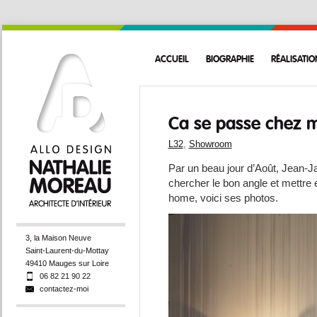
ACCUEIL
BIOGRAPHIE
RÉALISATIO
Ca se passe chez m
L32
,
Showroom
Par un beau jour d’Août, Jean-J
chercher le bon angle et mettre
home, voici ses photos.
3, la Maison Neuve
Saint-Laurent-du-Mottay
49410 Mauges sur Loire
06 82 21 90 22
contactez-moi