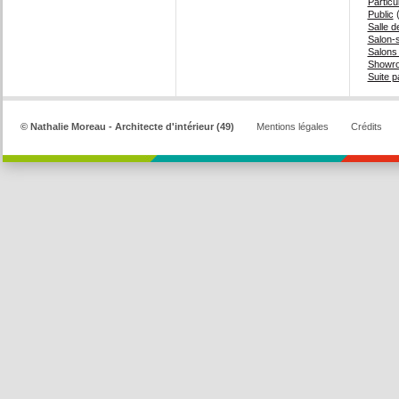
Particul
(
Public
Salle d
Salon-
Salons
Showr
Suite p
© Nathalie Moreau - Architecte d'intérieur (49)
Mentions légales
Crédits