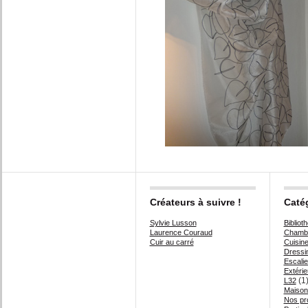
Créateurs à suivre !
Caté
Sylvie Lusson
Bibliot
Laurence Couraud
Chambr
Cuir au carré
Cuisin
Dressi
Escalie
Extérie
(1
L32
Maison
Nos pr