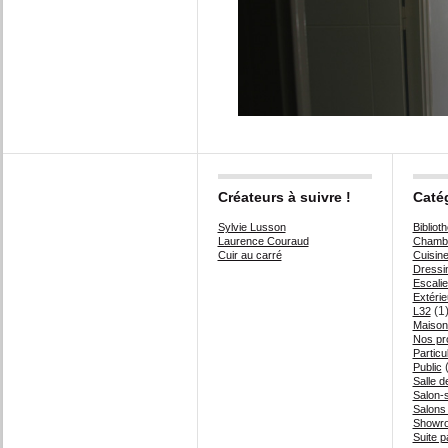
Créateurs à suivre !
Caté
Sylvie Lusson
Bibliot
Laurence Couraud
Chambr
Cuir au carré
Cuisin
Dressi
Escalie
Extérie
(1
L32
Maison
Nos pr
Particul
(
Public
Salle d
Salon-
Salons
Showr
Suite p