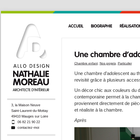
ACCUEIL
BIOGRAPHIE
RÉALISATIO
Une chambre d’adol
Chambre enfant
,
Nos projets
,
Particulier
Une chambre d’adolescent au thèm
revisité grâce à plusieurs access
Un décor chic aux couleurs du d
contemporaine permet à la cha
proviennent directement de pièce
3, la Maison Neuve
et réaliste à la chambre.
Saint-Laurent-du-Mottay
49410 Mauges sur Loire
Après
06 82 21 90 22
contactez-moi